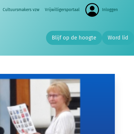
Cultuursmakers vzw
Vrijwilligersportaal
Inloggen
Zoe
Blijf op de hoogte
Word lid