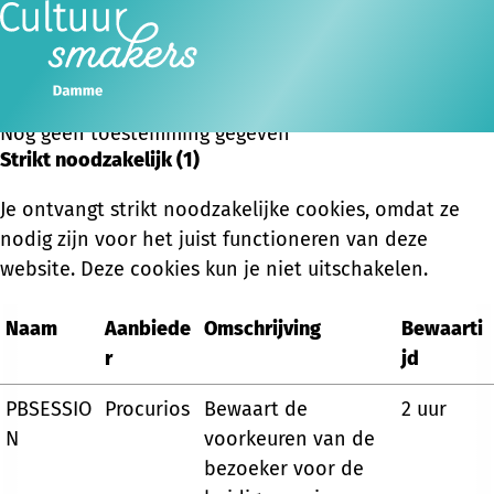
Beheer je cookies
Cookie-toestemming aanpassen
Ope
Zoeken
men
Nog geen toestemming gegeven
Strikt noodzakelijk (1)
Je ontvangt strikt noodzakelijke cookies, omdat ze
nodig zijn voor het juist functioneren van deze
website. Deze cookies kun je niet uitschakelen.
Naam
Aanbiede
Omschrijving
Bewaarti
r
jd
PBSESSIO
Procurios
Bewaart de
2 uur
N
voorkeuren van de
bezoeker voor de