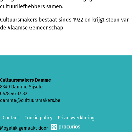
cultuurliefhebbers samen.
Cultuursmakers bestaat sinds 1922 en krijgt steun van
de Vlaamse Gemeenschap.
Cultuursmakers Damme
8340 Damme Sijsele
0478 46 37 82
damme@cultuursmakers.be
Contact
Cookie policy
Privacyverklaring
Mogelijk gemaakt door