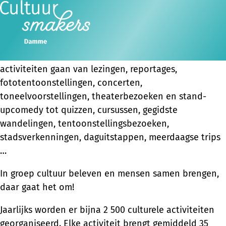
Wat is Cultuursmakers?
Cultuursmakers is een sociaal-culturele vereniging
Ope
Zoeken
waar groepen vrijwilligers kwaliteitsvolle en
men
gevarieerde culturele activiteiten organiseren. Die
activiteiten gaan van lezingen, reportages,
fototentoonstellingen, concerten,
toneelvoorstellingen, theaterbezoeken en stand-
upcomedy tot quizzen, cursussen, gegidste
wandelingen, tentoonstellingsbezoeken,
stadsverkenningen, daguitstappen, meerdaagse trips
…
In groep cultuur beleven en mensen samen brengen,
daar gaat het om!
Jaarlijks worden er bijna 2 500 culturele activiteiten
georganiseerd. Elke activiteit brengt gemiddeld 35