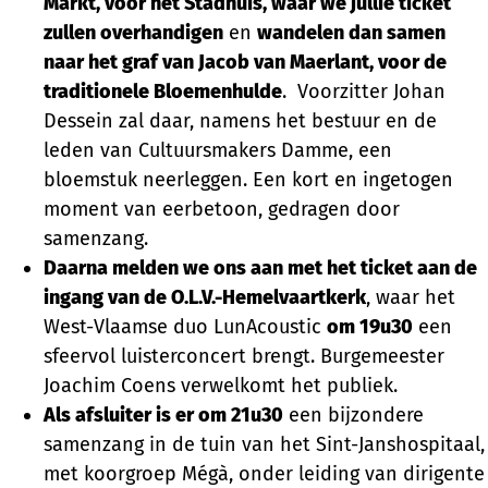
Markt, voor het Stadhuis, waar we jullie ticket
zullen overhandigen
en
wandelen dan samen
naar het graf van Jacob van Maerlant, voor de
traditionele Bloemenhulde
. Voorzitter Johan
Dessein zal daar, namens het bestuur en de
leden van Cultuursmakers Damme, een
bloemstuk neerleggen. Een kort en ingetogen
moment van eerbetoon, gedragen door
samenzang.
Daarna melden we ons aan met het ticket aan de
ingang van de O.L.V.-Hemelvaartkerk
, waar het
West-Vlaamse duo LunAcoustic
om 19u30
een
sfeervol luisterconcert brengt. Burgemeester
Joachim Coens verwelkomt het publiek.
Als afsluiter is er om 21u30
een bijzondere
samenzang in de tuin van het Sint-Janshospitaal,
met koorgroep Mégà, onder leiding van dirigente