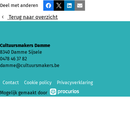
Deel met anderen
Facebook
X
LinkedIn
E-mail
Terug naar overzicht
Cultuursmakers Damme
8340 Damme Sijsele
0478 46 37 82
damme@cultuursmakers.be
Contact
Cookie policy
Privacyverklaring
Mogelijk gemaakt door