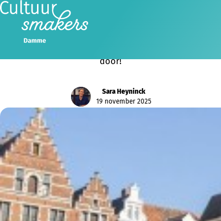
Cultuursmakers gaat door!
Ondanks de stopzetting van de subsidiëring vanaf
2026 door de Vlaamse Regering gaat Cultuursmakers
door!
Sara Heyninck
19 november 2025